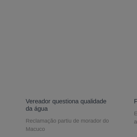
Vereador questiona qualidade
F
da água
E
Reclamação partiu de morador do
a
Macuco