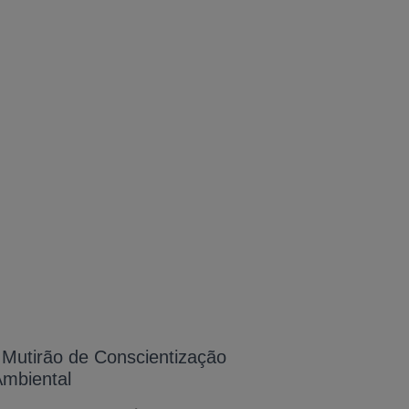
A-
 Mutirão de Conscientização
mbiental
A
A+