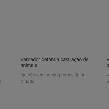
Vereador defende castração de
P
animais
p
Mutirão vem sendo promovido na
V
a
Cidade
e