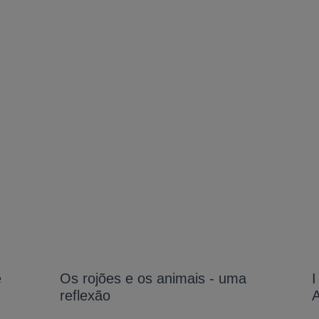
e
Os rojões e os animais - uma
I
reflexão
A