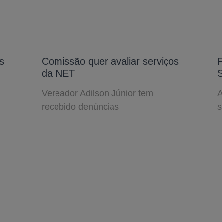
s
Comissão quer avaliar serviços
F
da NET
S
o
Vereador Adilson Júnior tem
A
recebido denúncias
s