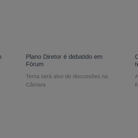
o
Plano Diretor é debatido em
C
Fórum
t
Tema será alvo de discussões na
A
Câmara
R