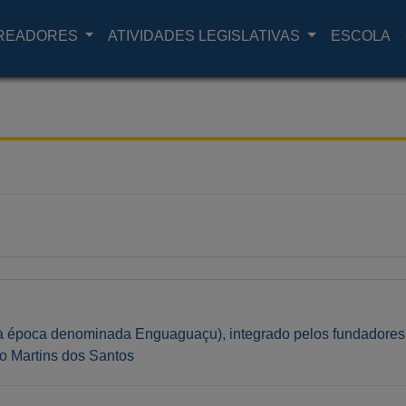
READORES
ATIVIDADES LEGISLATIVAS
ESCOLA
 (à época denominada Enguaguaçu), integrado pelos fundadore
co Martins dos Santos