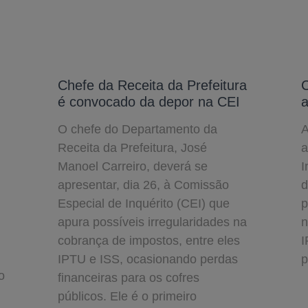
Chefe da Receita da Prefeitura
C
é convocado da depor na CEI
a
O chefe do Departamento da
A
Receita da Prefeitura, José
a
Manoel Carreiro, deverá se
I
apresentar, dia 26, à Comissão
d
Especial de Inquérito (CEI) que
p
apura possíveis irregularidades na
n
cobrança de impostos, entre eles
I
IPTU e ISS, ocasionando perdas
p
o
financeiras para os cofres
públicos. Ele é o primeiro