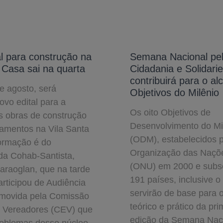
l para construção na
Semana Nacional pe
 Casa sai na quarta
Cidadania e Solidari
contribuirá para o a
e agosto, será
Objetivos do Milênio
ovo edital para a
Os oito Objetivos de
as obras de construção
Desenvolvimento do Mi
tamentos na Vila Santa
(ODM), estabelecidos 
formação é do
Organização das Naçõ
da Cohab-Santista,
(ONU) em 2000 e subsc
araoglan, que na tarde
191 países, inclusive o 
articipou de Audiência
servirão de base para 
omovida pela Comissão
teórico e prático da pri
e Vereadores (CEV) que
edição da Semana Naci