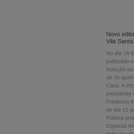
Novo edita
Vila Santa
No dia 18 d
publicado n
licitação d
de 30 apar
Casa. A in
presidente 
Frederico K
do dia 12 p
Pública pr
Especial d