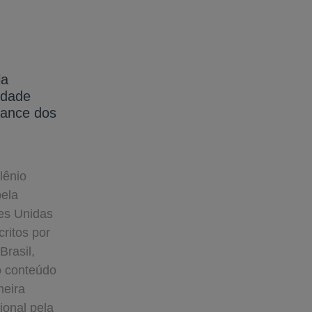
la
edade
lcance dos
lênio
pela
es Unidas
ritos por
Brasil,
o conteúdo
meira
onal pela