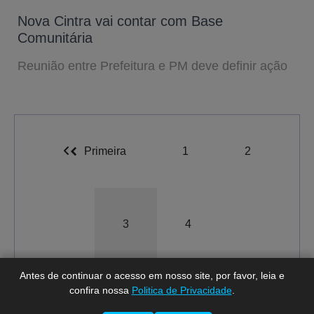
Nova Cintra vai contar com Base
Comunitária
Reunião entre Prefeitura e PM deve definir ação
Primeira
1
2
A-
A
A+
3
4
Antes de continuar o acesso em nosso site, por favor, leia e
confira nossa
Politica de Privacidade
.
Total de registros:
57.
Última