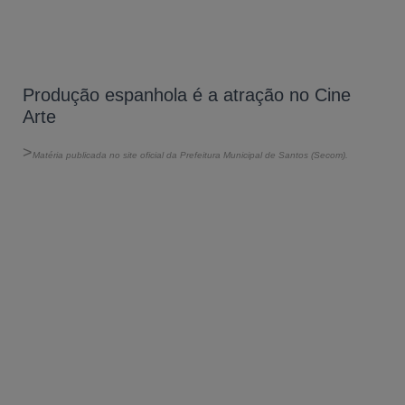
Produção espanhola é a atração no Cine
Arte
>
Matéria publicada no site oficial da Prefeitura Municipal de Santos (Secom).