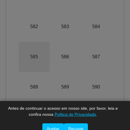
582
583
584
585
586
587
A-
A
A+
588
589
590
Antes de continuar o acesso em nosso site, por favor, leia e
confira nossa
Politica de Privacidade
.
Total de registros:
9136.
Última
Aceitar
Recusar