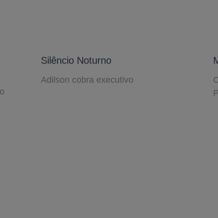
Silêncio Noturno
M
Adilson cobra executivo
C
ro
P