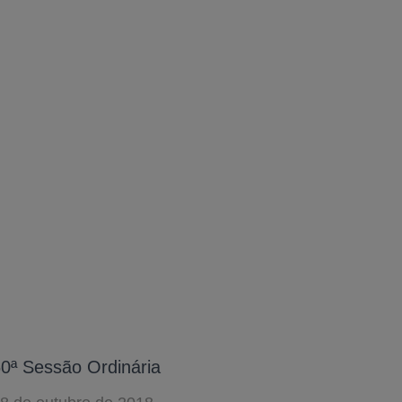
A-
0ª Sessão Ordinária
A
A+