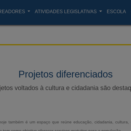
READORES
ATIVIDADES LEGISLATIVAS
ESCOLA
Projetos diferenciados
jetos voltados à cultura e cidadania são desta
hoje também é um espaço que reúne educação, cidadania, cultura, 
que tem como objetivo oferecer serviços gratuitos para a população.