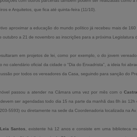
xposições com outros parcerias também podem ser realizadas como a
s e Arquitetos, que fica até quinta-feira (11/10).
ivo aproximar a educação do mundo político já recebeu mais de 160
 de outubro a 21 de novembro as inscrições para a próxima Legislatura 
resultaram em projetos de lei, como por exemplo, o do jovem vereado
 no calendário oficial da cidade o “Dia do Enxadrista”, a ideia foi ab
ussão por todos os vereadores da Casa, seguindo para sanção do Pre
l móvel passou a atender na Câmara uma vez por mês com o
Castr
 devem ser agendadas todo dia 15 na parte da manhã das 8h às 12h 
203-5593) ou diretamente na sede da Coordenadoria localizada na Av.
,
Leia Santos
, existente há 12 anos e consiste em uma biblioteca móv