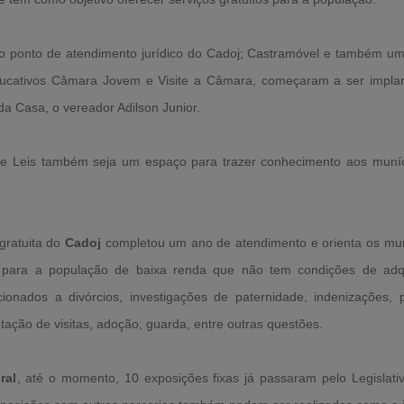
o ponto de atendimento jurídico do Cadoj; Castramóvel e também um
 educativos Câmara Jovem e Visite a Câmara, começaram a ser impl
da Casa, o vereador Adilson Junior.
de Leis também seja um espaço para trazer conhecimento aos muníc
 gratuita do
Cadoj
completou um ano de atendimento e orienta os mun
 para a população de baixa renda que não tem condições de adqui
onados a divórcios, investigações de paternidade, indenizações, 
tação de visitas, adoção, guarda, entre outras questões.
ral
, até o momento, 10 exposições fixas já passaram pelo Legislat