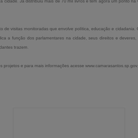
 cidade. Já distribuiu mais de 70 mil livros e tem agora um ponto n
o de visitas monitoradas que envolve política, educação e cidadania
ca a função dos parlamentares na cidade, seus direitos e deveres, o
udantes trazem.
s projetos e para mais informações acesse www.camarasantos.sp.gov.