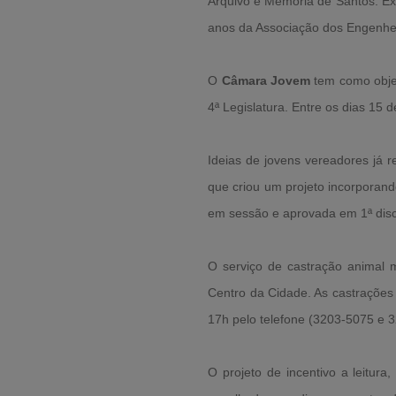
Arquivo e Memória de Santos. E
anos da Associação dos Engenheiro
O
Câmara Jovem
tem como objet
4ª Legislatura. Entre os dias 15
Ideias de jovens vereadores já 
que criou um projeto incorporando
em sessão e aprovada em 1ª disc
O serviço de castração anima
Centro da Cidade. As castrações
17h pelo telefone (3203-5075 e 3
O projeto de incentivo a leitura