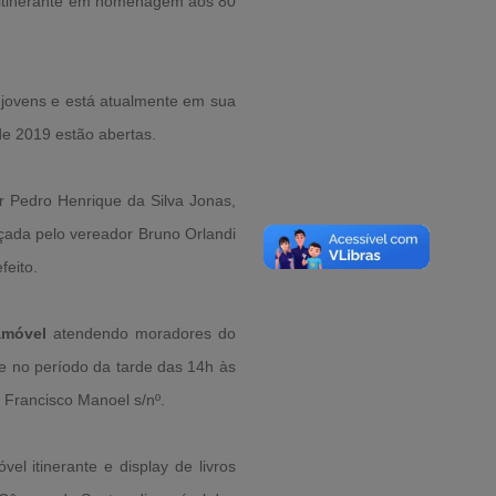
 itinerante em homenagem aos 80
 jovens e está atualmente em sua
de 2019 estão abertas.
r Pedro Henrique da Silva Jonas,
raçada pelo vereador Bruno Orlandi
feito.
amóvel
atendendo moradores do
e no período da tarde das 14h às
 Francisco Manoel s/nº.
el itinerante e display de livros