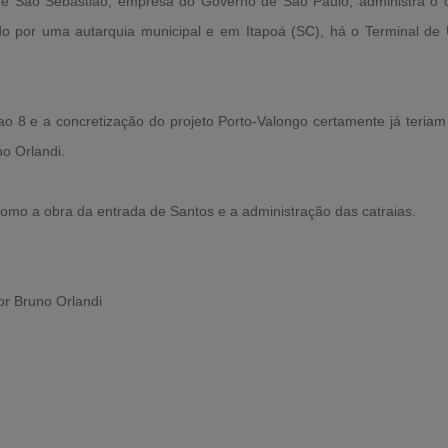
e São Sebastião, empresa do Governo de São Paulo, administra o cai
rado por uma autarquia municipal e em Itapoá (SC), há o Terminal de
ao 8 e a concretização do projeto Porto-Valongo certamente já teriam 
no Orlandi.
omo a obra da entrada de Santos e a administração das catraias.
or Bruno Orlandi