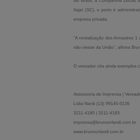
No Brasil, a Companhia Docas d
Itajaí (SC), o porto é administ
empresa privada.
“A revitalização dos Armazéns 1 
não viesse da União”, afirma Bru
O vereador cita ainda exemplos c
Assessoria de Imprensa | Veread
Lídia Nardi (13) 99145-0135
3211-4180 | 3211-4183
imprensa@brunoorlandi.com.br
www.brunoorlandi.com.br