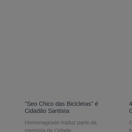
"Seo Chico das Bicicletas" é
4
Cidadão Santista
Homenageado traduz parte da
C
memória da Cidade.
h