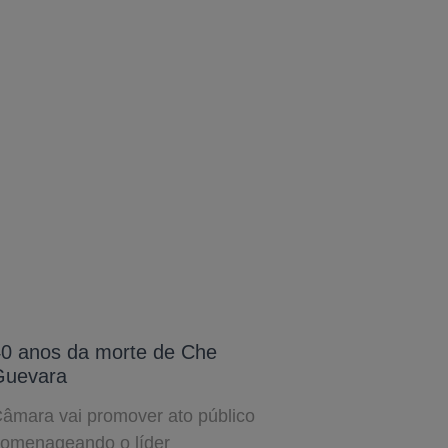
0 anos da morte de Che
Guevara
âmara vai promover ato público
omenageando o líder