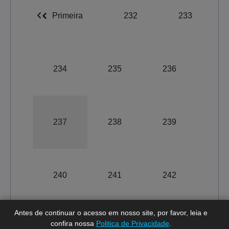
Primeira
232
233
234
235
236
237
238
239
A-
A
A+
240
241
242
Antes de continuar o acesso em nosso site, por favor, leia e
confira nossa
Politica de Privacidade
.
Total de registros:
4067.
Última