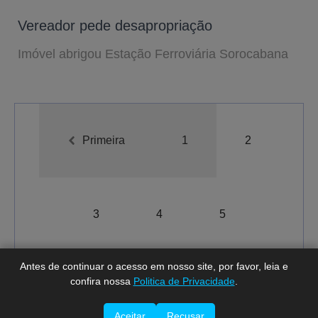
Vereador pede desapropriação
Imóvel abrigou Estação Ferroviária Sorocabana
Primeira
1
2
A-
A
A+
3
4
5
Antes de continuar o acesso em nosso site, por favor, leia e
confira nossa
Politica de Privacidade
.
Total de registros:
63.
Última
Aceitar
Recusar