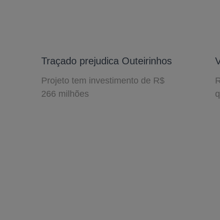
Traçado prejudica Outeirinhos
V
Projeto tem investimento de R$
R
266 milhões
q