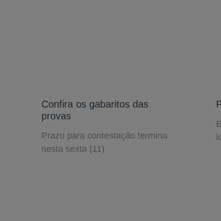
Confira os gabaritos das
P
provas
E
Prazo para contestação termina
l
nesta sexta (11)