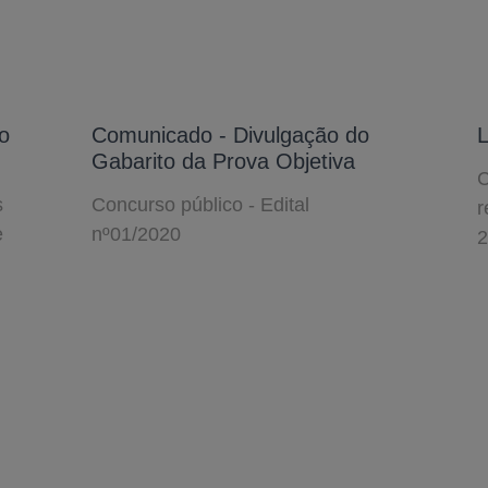
o
Comunicado - Divulgação do
L
Gabarito da Prova Objetiva
C
s
Concurso público - Edital
r
e
nº01/2020
2