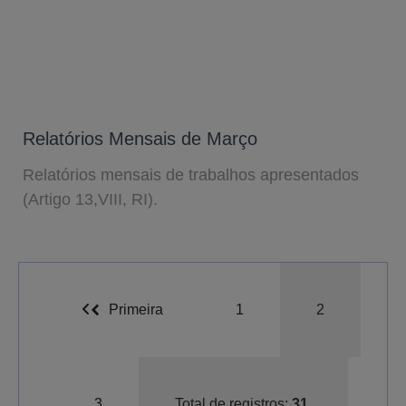
Relatórios Mensais de Março
Relatórios mensais de trabalhos apresentados
(Artigo 13,VIII, RI).
Primeira
1
2
A-
A
A+
3
Total de registros:
31.