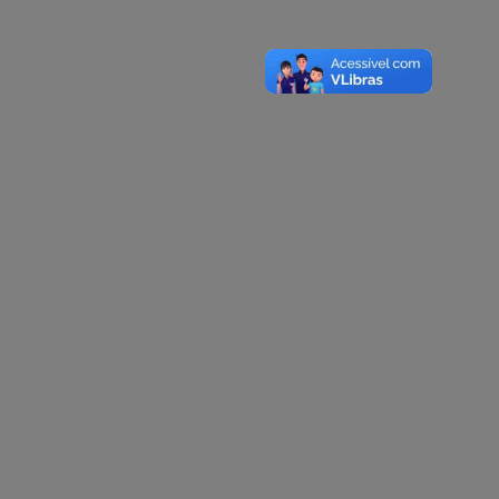
A-
A
A+