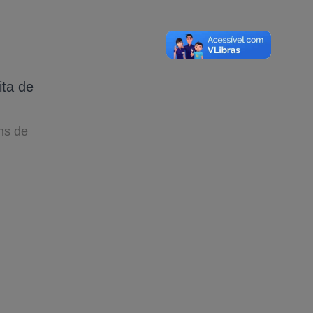
ta de
ns de
A-
A
A+