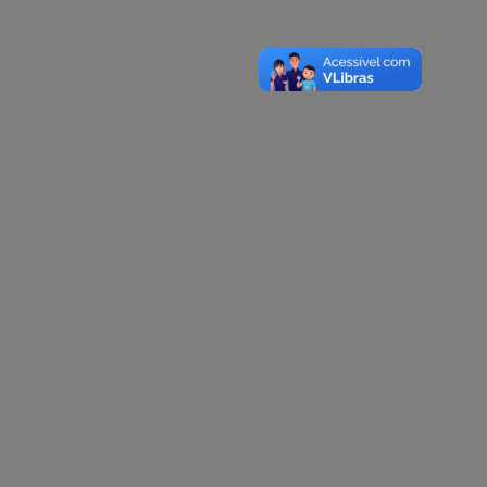
A-
A
A+