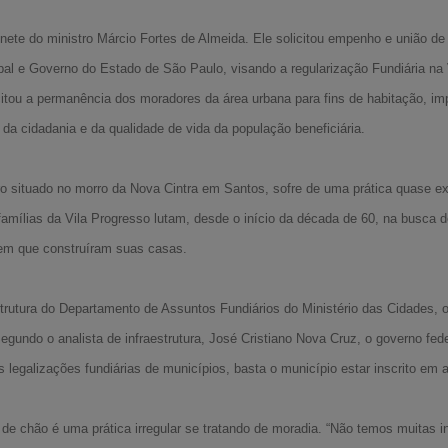
nete do ministro Márcio Fortes de Almeida. Ele solicitou empenho e união de
pal e Governo do Estado de São Paulo, visando a regularização Fundiária na
itou a permanência dos moradores da área urbana para fins de habitação, im
da cidadania e da qualidade de vida da população beneficiária.
ro situado no morro da Nova Cintra em Santos, sofre de uma prática quase ext
mílias da Vila Progresso lutam, desde o início da década de 60, na busca d
 em que construíram suas casas.
rutura do Departamento de Assuntos Fundiários do Ministério das Cidades, o
Segundo o analista de infraestrutura, José Cristiano Nova Cruz, o governo fed
as legalizações fundiárias de municípios, basta o município estar inscrito e
 de chão é uma prática irregular se tratando de moradia. “Não temos muitas 