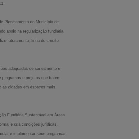
uz.
 de Planejamento do Município de
ndo apoio na regularização fundiária,
ize futuramente, linha de crédito
dições adequadas de saneamento e
de programas e projetos que tratem
do as cidades em espaços mais
ação Fundiária Sustentável em Áreas
mal e cria condições jurídicas,
ormular e implementar seus programas
A-