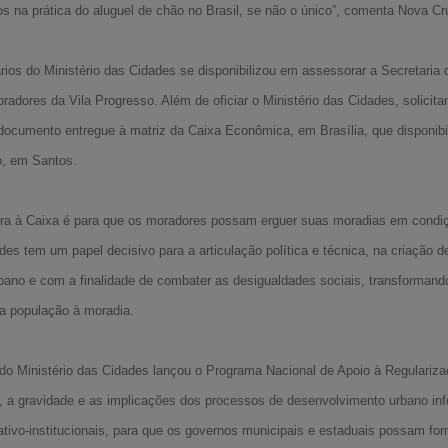
s na prática do aluguel de chão no Brasil, se não o único”, comenta Nova Cr
os do Ministério das Cidades se disponibilizou em assessorar a Secretaria
oradores da Vila Progresso. Além de oficiar o Ministério das Cidades, solicita
documento entregue à matriz da Caixa Econômica, em Brasília, que disponibil
o, em Santos.
ahora à Caixa é para que os moradores possam erguer suas moradias em con
ades tem um papel decisivo para a articulação política e técnica, na criação 
bano e com a finalidade de combater as desigualdades sociais, transforman
a população à moradia.
do Ministério das Cidades lançou o Programa Nacional de Apoio à Regulariz
a gravidade e as implicações dos processos de desenvolvimento urbano infor
trativo-institucionais, para que os governos municipais e estaduais possam f