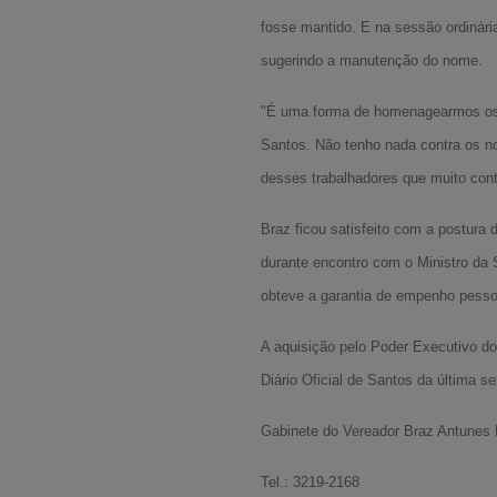
fosse mantido. E na sessão ordinári
sugerindo a manutenção do nome.
"É uma forma de homenagearmos os E
Santos. Não tenho nada contra os n
desses trabalhadores que muito cont
Braz ficou satisfeito com a postura 
durante encontro com o Ministro da S
obteve a garantia de empenho pesso
A aquisição pelo Poder Executivo do 
Diário Oficial de Santos da última sex
Gabinete do Vereador Braz Antunes
Tel.: 3219-2168