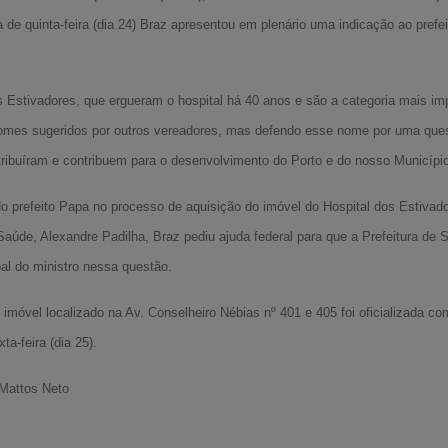
a de quinta-feira (dia 24) Braz apresentou em plenário uma indicação ao pref
stivadores, que ergueram o hospital há 40 anos e são a categoria mais impo
omes sugeridos por outros vereadores, mas defendo esse nome por uma quest
ribuíram e contribuem para o desenvolvimento do Porto e do nosso Município
do prefeito Papa no processo de aquisição do imóvel do Hospital dos Estivado
aúde, Alexandre Padilha, Braz pediu ajuda federal para que a Prefeitura de S
al do ministro nessa questão.
imóvel localizado na Av. Conselheiro Nébias nº 401 e 405 foi oficializada co
ta-feira (dia 25).
 Mattos Neto