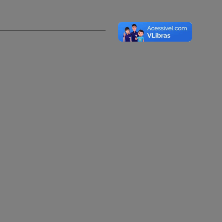
A-
A
A+