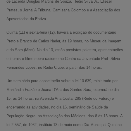
de Lacerda Douglas Martins de Souza, Hédio Silva Jr., Eliezer
Prates, o Jornal A Tribuna, Camisaria Colombo e a Associação dos
Aposentados da Estiva.
Quinta (11) e sexta-feira (12), haverá a exibição do documentário
Preto e Branco de Carlos Nader, às 19 horas, no Museu da Imagem
e do Som (Miss). No dia 13, estão previstas palestra, apresentações
culturais e filme sobre racismo no Centro da Juventude Pref. Silvio
Fernandes Lopes, no Rádio Clube, a partir das 14 horas.
Um seminário para capacitação sobre a lei 10.639, ministrado por
Marilândia Frazão e Joana D’Arc dos Santos Sara, ocorrerá no dia
15, às 14 horas, na Avenida Ana Costa, 285 (Rede do Futuro) e
encerrando as atividades, no dia 16, seminário de Saúde da
A-
População Negra, na Associação dos Médicos, das 8 às 13 horas. A
lei 2.557, de 1962, instituiu 13 de maio como Dia Municipal Quintino
A