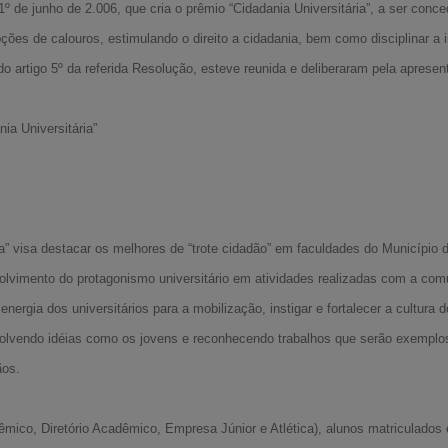
º de junho de 2.006, que cria o prêmio “Cidadania Universitária”, a ser conc
ões de calouros, estimulando o direito a cidadania, bem como disciplinar a 
do artigo 5º da referida Resolução, esteve reunida e deliberaram pela aprese
 Universitária”
 visa destacar os melhores de “trote cidadão” em faculdades do Município 
olvimento do protagonismo universitário em atividades realizadas com a com
ergia dos universitários para a mobilização, instigar e fortalecer a cultura 
olvendo idéias como os jovens e reconhecendo trabalhos que serão exemplos 
ãos.
ico, Diretório Acadêmico, Empresa Júnior e Atlética), alunos matriculados