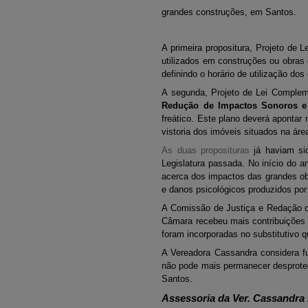
grandes construções, em Santos.
A primeira propositura, Projeto de 
utilizados em construções ou obras 
definindo o horário de utilização do
A segunda, Projeto de Lei Complem
Redução de Impactos Sonoros e
freático. Este plano deverá aponta
vistoria dos imóveis situados na ár
As duas proposituras
já haviam sid
Legislatura passada. No início do 
acerca dos impactos das grandes ob
e danos psicológicos produzidos por
A Comissão de Justiça e Redação da
Câmara recebeu mais contribuições p
foram incorporadas no substitutivo q
A Vereadora Cassandra considera f
não pode mais permanecer desproteg
Santos.
Assessoria da Ver. Cassandra