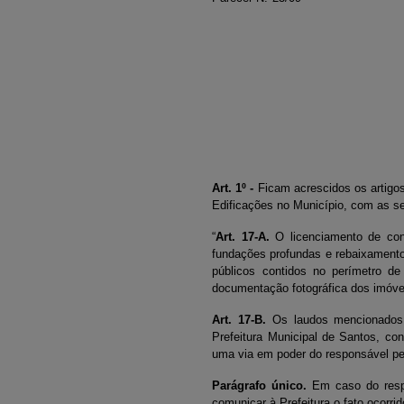
Art. 1º -
Ficam acrescidos os artigos
Edificações no Município, com as s
“
Art. 17-A.
O licenciamento de con
fundações profundas e rebaixamento 
públicos contidos no perímetro de
documentação fotográfica dos imóveis
Art. 17-B.
Os laudos mencionados n
Prefeitura Municipal de Santos, co
uma via em poder do responsável pe
Parágrafo único.
Em caso do respo
comunicar à Prefeitura o fato ocorr