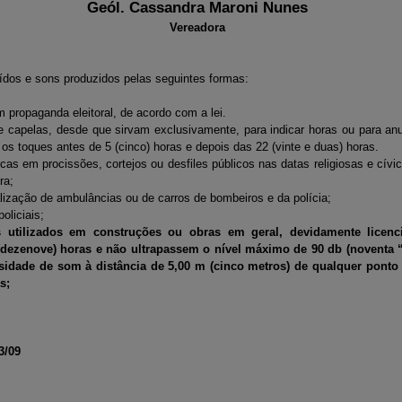
Geól.
Cassandra Maroni Nunes
Vereadora
uídos e sons produzidos pelas seguintes formas:
 propaganda eleitoral, de acordo com a lei.
s e capelas, desde que sirvam exclusivamente, para indicar horas ou para anu
 os toques antes de 5 (cinco) horas e depois das 22 (vinte e duas) horas.
icas em procissões, cortejos ou desfiles públicos nas datas religiosas e cív
ra;
alização de ambulâncias ou de carros de bombeiros e da polícia;
oliciais;
 utilizados em construções ou obras em geral, devidamente licenci
 (dezenove) horas e não ultrapassem o nível máximo de 90 db (noventa 
sidade de som à distância de 5,00 m (cinco metros) de qualquer ponto
s;
3/09