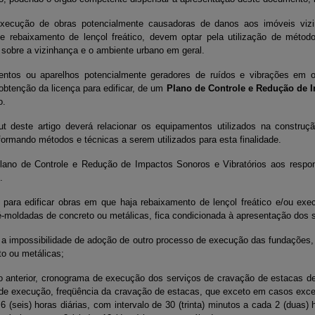
ecução de obras potencialmente causadoras de danos aos imóveis vizi
 rebaixamento de lençol freático, devem optar pela utilização de méto
sobre a vizinhança e o ambiente urbano em geral.
entos ou aparelhos potencialmente geradores de ruídos e vibrações em o
 obtenção da licença para edificar, de um
Plano de Controle e Redução de 
o.
deste artigo deverá relacionar os equipamentos utilizados na construçã
formando métodos e técnicas a serem utilizados para esta finalidade.
lano de Controle e Redução de Impactos Sonoros e Vibratórios aos respon
.
para edificar obras em que haja rebaixamento de lençol freático e/ou ex
é-moldadas de concreto ou metálicas, fica condicionada à apresentação dos
e a impossibilidade de adoção de outro processo de execução das fundações
to ou metálicas;
 anterior, cronograma de execução dos serviços de cravação de estacas d
l de execução, freqüência da cravação de estacas, que exceto em casos exc
6 (seis) horas diárias, com intervalo de 30 (trinta) minutos a cada 2 (duas) 