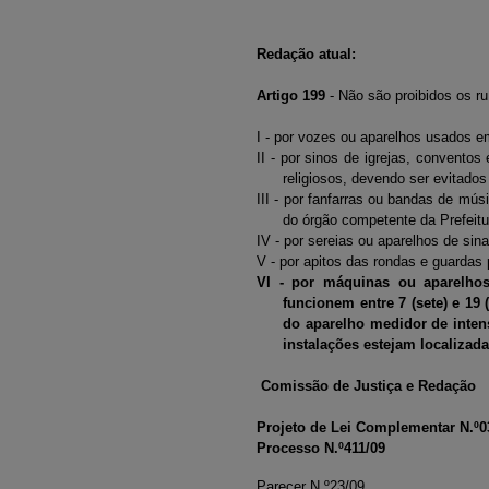
Redação atual:
Artigo 199
- Não são proibidos os r
I - por vozes ou aparelhos usados em
II - por sinos de igrejas, convento
religiosos, devendo ser evitados
III - por fanfarras ou bandas de mús
do órgão competente da Prefeitu
IV - por sereias ou aparelhos de sin
V - por apitos das rondas e guardas p
VI - por máquinas ou aparelhos
funcionem entre 7 (sete) e 19
do aparelho medidor de inten
instalações estejam localizada
Comissão de Justiça e Redação
Projeto de Lei Complementar N.º0
Processo N.º411/09
Parecer N.º23/09