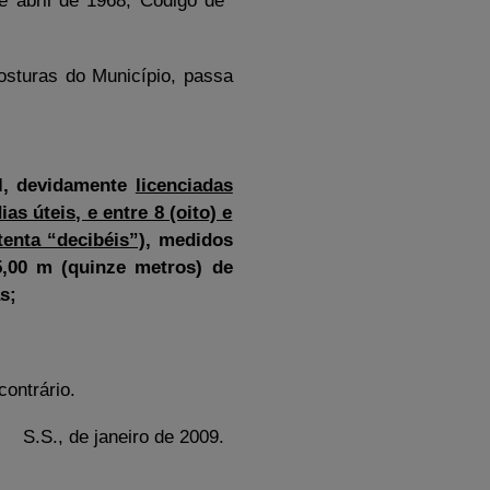
de abril de 1968, Código de
Posturas do Município, passa
:
al, devidamente
licenciadas
as úteis, e entre 8 (oito) e
tenta “decibéis”)
, medidos
5,00 m (quinze metros) de
s;
contrário.
S.S., de janeiro de 2009.