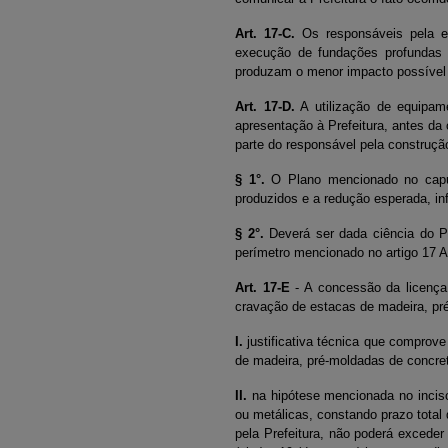
Art. 17-C.
Os responsáveis pela ex
execução de fundações profundas e
produzam o menor impacto possível 
Art. 17-D.
A utilização de equipam
apresentação à Prefeitura, antes da
parte do responsável pela construçã
§ 1°.
O Plano mencionado no caput 
produzidos e a redução esperada, in
§ 2°.
Deverá ser dada ciência do P
perímetro mencionado no artigo 17 A
Art. 17-E
- A concessão da licença 
cravação de estacas de madeira, pr
I.
justificativa técnica que comprov
de madeira, pré-moldadas de concre
II.
na hipótese mencionada no inciso
ou metálicas, constando prazo tota
pela Prefeitura, não poderá exceder 