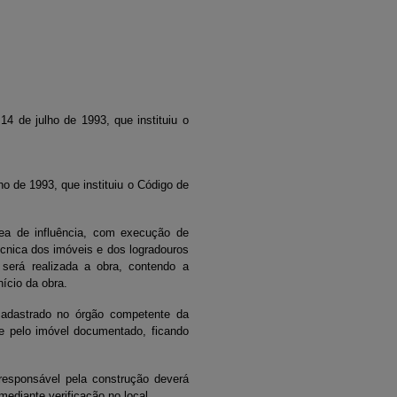
4 de julho de 1993, que instituiu o
o de 1993, que instituiu o Código de
ea de influência, com execução de
écnica dos imóveis e dos logradouros
 será realizada a obra, contendo a
ício da obra.
cadastrado no órgão competente da
 e pelo imóvel documentado, ficando
responsável pela construção deverá
ediante verificação no local.