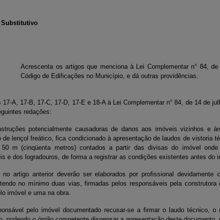
Substitutivo
Acrescenta os artigos que menciona à Lei Complementar n° 84, de 1
Código de Edificações no Município, e dá outras providências.
 17-A, 17-B, 17-C, 17-D, 17-E e 18-A à Lei Complementar n° 84, de 14 de julh
eguintes redações:
struções potencialmente causadoras de danos aos imóveis vizinhos e ár
de lençol freático, fica condicionado à apresentação de laudos de vistoria t
 50 m (cinqüenta metros) contados a partir das divisas do imóvel onde
 e dos logradouros, de forma a registrar as condições existentes antes do in
o artigo anterior deverão ser elaborados por profissional devidamente 
ntendo no mínimo duas vias, firmadas pelos responsáveis pela construtora
lo imóvel e uma na obra.
nsável pelo imóvel documentado recusar-se a firmar o laudo técnico, o 
ido, podendo o órgão competente dispensar a apresentação deste documento, m