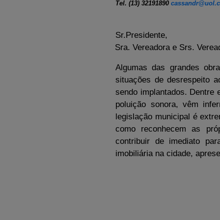
Tel. (13) 32191890
cassandr@uol.
Sr.Presidente,
Sra. Vereadora e Srs. Verea
Algumas das grandes obra
situações de desrespeito 
sendo implantados. Dentre e
poluição sonora, vêm infe
legislação municipal é extr
como reconhecem as própr
contribuir de imediato pa
imobiliária na cidade, apres