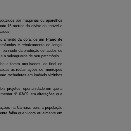
oduzidos por máquinas ou aparelhos
para 15 metros da divisa do imóvel e
ábados.
enciamento da obra, de um
Plano de
rofundas e rebaixamento de lençol
companhado da produção de laudos de
 e a salvaguarda de seu patrimônio.
s e foram arquivadas, ao final da
lizadas as reclamações de munícipes
como rachaduras em imóveis vizinhos
ois projetos, oportunidade em que a
lementar N° 03/09, em alterações que
tações na Câmara, pois a população
ente falha que vigora atualmente em