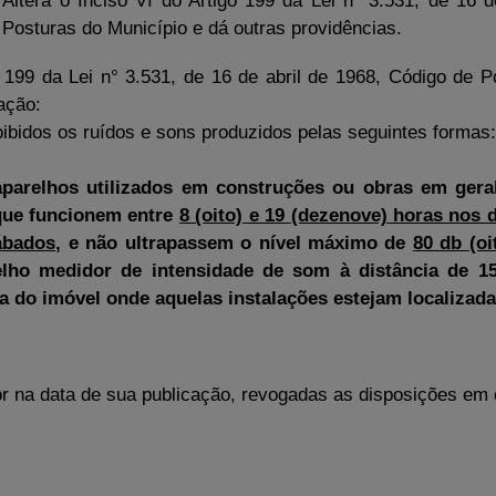
Altera o Inciso VI do Artigo 199 da Lei n° 3.531, de 16 
Posturas do Município e dá outras providências.
o 199 da Lei n° 3.531, de 16 de abril de 1968, Código de 
ação:
ibidos os ruídos e sons produzidos pelas seguintes formas
aparelhos utilizados em construções ou obras em ger
 que funcionem entre
8 (oito) e 19 (dezenove) horas nos di
ábados,
e não ultrapassem o nível máximo de
80 db (oi
lho medidor de intensidade de som à distância de 1
a do imóvel onde aquelas instalações estejam localizada
gor na data de sua publicação, revogadas as disposições em 