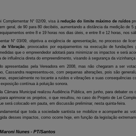
Lei Complementar N° 02/09, visa à
redução do limite máximo de ruídos
pr
em geral, de 90 para 80 decibéis, aumentando a distância da medição de 5 
s equipamentos entre 8 e 19 horas nos dias úteis, e entre 8 e 12 horas, nos s
entar N° 03/09, objetiva a exigência de apresentação, no processo de lic
 de Vibração
, provocados por equipamentos na execução de fundações p
r medidas que o empreendedor adotará para minimizar os impactos e será a
ea de influência direta do empreendimento, visando à segurança da vizinhança
o apresentadas pela Vereadora em 2008, mas não chegaram a ser votada
ano, Cassandra reapresentou-os, com pequenas alterações, pois são genera
ras, especialmente no tocante a ruídos e vibrações e suas consequências 
 exposição contínua à poluição sonora.
 Câmara Municipal realizou Audiência Pública, em junho, para debater os d
ara aprimorar os projetos, o que resultou, no caso do Projeto de Lei Comp
ue será colocado em pauta, em discussão preliminar, nesta quinta-feira.
undamental que toda a sociedade santista se mobilize e acompanhe as vo
ida desses impactos, como ocorre hoje, em função da legislação extremam
 Maroni Nunes - PT/Santos