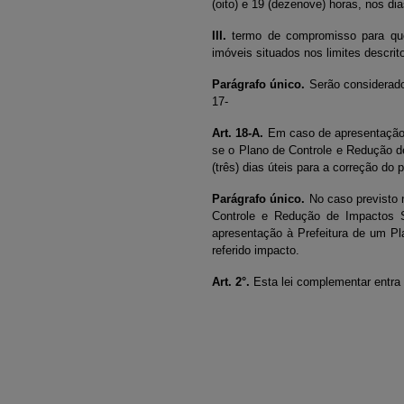
(oito) e 19 (dezenove) horas, nos dia
III.
termo de compromisso para que
imóveis situados nos limites descrit
Parágrafo único.
Serão considerado
17-
Art. 18-A.
Em caso de apresentação d
se o Plano de Controle e Redução de
(três) dias úteis para a correção do 
Parágrafo único.
No caso previsto
Controle e Redução de Impactos So
apresentação à Prefeitura de um Pl
referido impacto.
Art. 2°.
Esta lei complementar entra 