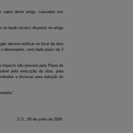
 caput deste artigo, causados nos
 no laudo técnico disposto no artigo
ão deverá verificar no local da obra
 o desrespeito, será dado prazo de 3
de impacto não previsto pelo Plano de
nsável pela execução da obra, para
 métodos e técnicas para redução do
trário.”
A-
S.S., 08 de junho de 2009.
A
A+