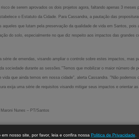
 risco de serem aprovados os dois projetos agora, faltando apenas 3 meses 
estabelece o Estatuto da Cidade. Para Cassandra, a pautação das propositur
aqueles que lutam pela preservação da qualidade de vida em Santos, pois 
upação do solo, especialmente no que diz respeito aos impactos das grandes
a série de emendas, visando ampliar o controle sobre estes impactos, mas p
 da sociedade durante as sessões."Temos que mobilizar o maior número de pe
e vida que ainda temos em nossa cidade", alerta Cassandra. "Não podemos co
a exija uma série de requisitos visando mitigar seus impactos e orientar as
 Maroni Nunes – PT/Santos
em nosso site, por favor, leia e confira nossa
Politica de Privacidade
.