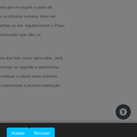
para que se esgote o prazo de
as na próxima semana, deve ser
ambas as leis regulamentam o Plano
 construções que vêm se
ara que leas sejam aprovadas, será
A-
ssoas na segunda e quinta-feira,
A
ntinuar a tolerar estes enormes
A+
 construtoras a produzir habitação
Aceitar
Recusar