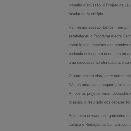
primeira discussão, o Projeto de Lei
Insular do Município.
Na mesma sessão, também em primeir
estabeleceu o Programa Alegra Centr
controle dos impactos das grandes c
podendo colocar em risco uma área 
uma discussão aprofundada acerca de
O outro projeto visa, entre outras c
Não há uma planta sequer delimitand
Ambos os projetos foram debatidos e
ocasião, o resultado dos debates foi
Pelo texto enviado aos gabinetes do
Justiça e Redação da Câmara, compo