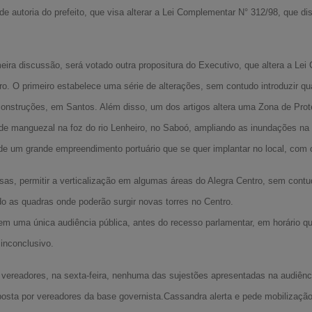
 de autoria do prefeito, que visa alterar a Lei Complementar N° 312/98, que di
a discussão, será votado outra propositura do Executivo, que altera a Lei
o. O primeiro estabelece uma série de alterações, sem contudo introduzir qua
onstruções, em Santos. Além disso, um dos artigos altera uma Zona de Prote
de manguezal na foz do rio Lenheiro, no Saboó, ampliando as inundações na 
 um grande empreendimento portuário que se quer implantar no local, com o 
oisas, permitir a verticalização em algumas áreas do Alegra Centro, sem contu
o as quadras o­nde poderão surgir novas torres no Centro.
m uma única audiência pública, antes do recesso parlamentar, em horário que
 inconclusivo.
 vereadores, na sexta-feira, nenhuma das sujestões apresentadas na audiênc
sta por vereadores da base governista.Cassandra alerta e pede mobilização