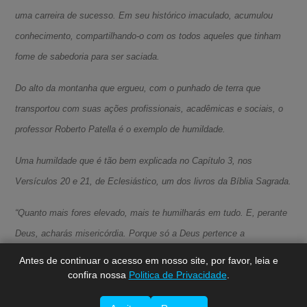
uma carreira de sucesso. Em seu histórico imaculado, acumulou
conhecimento, compartilhando-o com os todos aqueles que tinham
fome de sabedoria para ser saciada.
Do alto da montanha que ergueu, com o punhado de terra que
transportou com suas ações profissionais, acadêmicas e sociais, o
professor Roberto Patella é o exemplo de humildade.
A-
Uma humildade que é tão bem explicada no Capítulo 3, nos
A
Versículos 20 e 21, de Eclesiástico, um dos livros da Bíblia Sagrada.
A+
“Quanto mais fores elevado, mais te humilharás em tudo. E, perante
Deus, acharás misericórdia. Porque só a Deus pertence a
onipotência, e é pelos humildes que ele é verdadeiramente honrado”.
Antes de continuar o acesso em nosso site, por favor, leia e
confira nossa
Politica de Privacidade
.