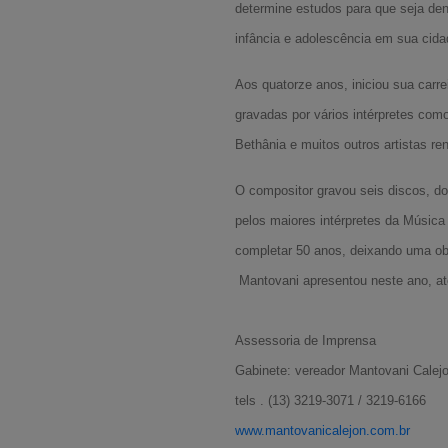
determine estudos para que seja den
infância e adolescência em sua cida
Aos quatorze anos, iniciou sua carr
gravadas por vários intérpretes com
Bethânia e muitos outros artistas r
O compositor gravou seis discos, do
pelos maiores intérpretes da Música
completar 50 anos, deixando uma ob
Mantovani apresentou neste ano, até
Assessoria de Imprensa
Gabinete: vereador Mantovani Calej
tels . (13) 3219-3071 / 3219-6166
www.mantovanicalejon.com.br