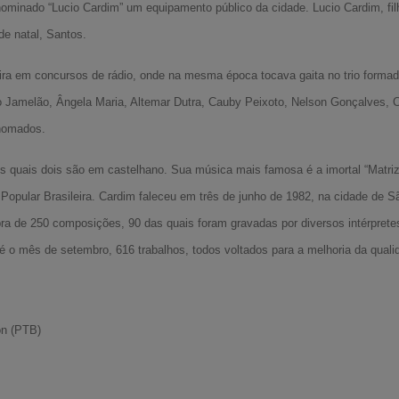
ominado “Lucio Cardim” um equipamento público da cidade. Lucio Cardim, fil
de natal, Santos.
eira em concursos de rádio, onde na mesma época tocava gaita no trio formad
o Jamelão, Ângela Maria, Altemar Dutra, Cauby Peixoto, Nelson Gonçalves, 
enomados.
s quais dois são em castelhano. Sua música mais famosa é a imortal “Matriz 
 Popular Brasileira. Cardim faleceu em três de junho de 1982, na cidade de S
ra de 250 composições, 90 das quais foram gravadas por diversos intérprete
 o mês de setembro, 616 trabalhos, todos voltados para a melhoria da quali
on (PTB)