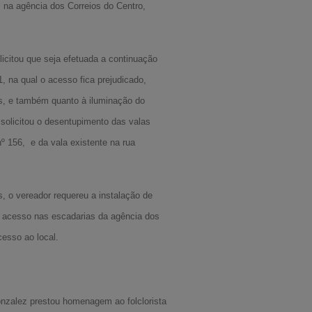
, na agência dos Correios do Centro,
icitou que seja efetuada a continuação
, na qual o acesso fica prejudicado,
as, e também quanto à iluminação do
solicitou o desentupimento das valas
nº 156, e da vala existente na rua
s, o vereador requereu a instalação de
 acesso nas escadarias da agência dos
acesso ao local.
nzalez prestou homenagem ao folclorista