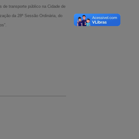
s de transporte público na Cidade de
ação da 28ª Sessão Ordinária, do
os”.
A-
A
A+