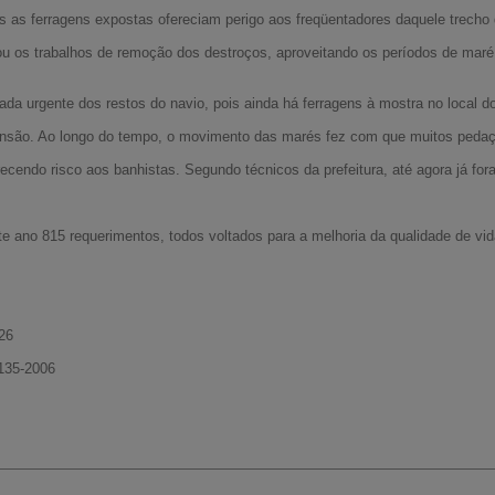
is as ferragens expostas ofereciam perigo aos freqüentadores daquele trecho d
ciou os trabalhos de remoção dos destroços, aproveitando os períodos de maré
ada urgente dos restos do navio, pois ainda há ferragens à mostra no local d
nsão. Ao longo do tempo, o movimento das marés fez com que muitos pedaç
cendo risco aos banhistas. Segundo técnicos da prefeitura, até agora já fora
e ano 815 requerimentos, todos voltados para a melhoria da qualidade de vi
526
9135-2006