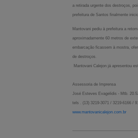
a retirada urgente dos destroços, po
prefeitura de Santos finalmente ini
Mantovani pediu à prefeitura a retom
aproximadamente 60 metros de exte
embarcação ficassem à mostra, ofere
de destroços.
Mantovani Calejon já apresentou est
Assessoria de Imprensa
José Esteves Evagelidis - Mtb. 20.
tels . (13) 3219-3071 / 3219-6166 / 
www.mantovanicalejon.com.br