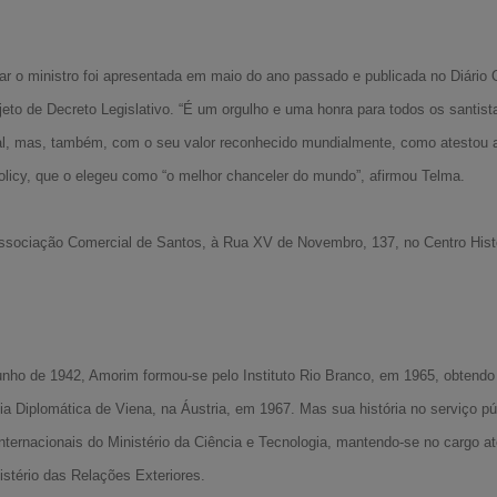
 o ministro foi apresentada em maio do ano passado e publicada no Diário Of
to de Decreto Legislativo. “É um orgulho e uma honra para todos os santista
al, mas, também, com o seu valor reconhecido mundialmente, como atestou a
Policy, que o elegeu como “o melhor chanceler do mundo”, afirmou Telma.
Associação Comercial de Santos, à Rua XV de Novembro, 137, no Centro Hist
junho de 1942, Amorim formou-se pelo Instituto Rio Branco, em 1965, obtendo
ia Diplomática de Viena, na Áustria, em 1967. Mas sua história no serviço 
ternacionais do Ministério da Ciência e Tecnologia, mantendo-se no cargo at
istério das Relações Exteriores.