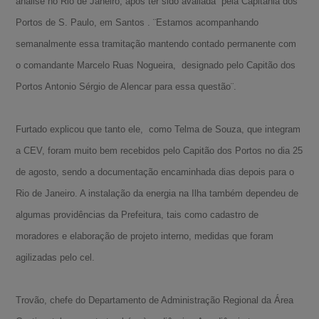
análise no Rio de Janeiro, após ter sido avaliada pela Capitania dos
Portos de S. Paulo, em Santos . ¨Estamos acompanhando
semanalmente essa tramitação mantendo contado permanente com
o comandante Marcelo Ruas Nogueira, designado pelo Capitão dos
Portos Antonio Sérgio de Alencar para essa questão¨.
Furtado explicou que tanto ele, como Telma de Souza, que integram
a CEV, foram muito bem recebidos pelo Capitão dos Portos no dia 25
de agosto, sendo a documentação encaminhada dias depois para o
Rio de Janeiro. A instalação da energia na Ilha também dependeu de
algumas providências da Prefeitura, tais como cadastro de
moradores e elaboração de projeto interno, medidas que foram
agilizadas pelo cel.
Trovão, chefe do Departamento de Administração Regional da Área