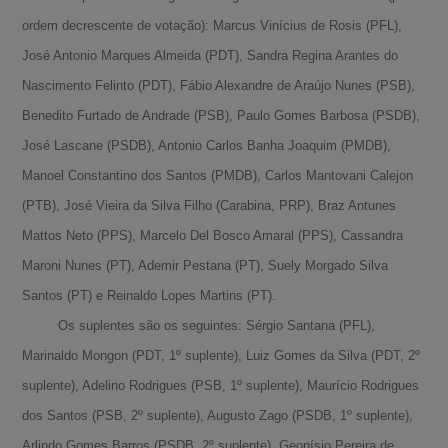
ordem decrescente de votação): Marcus Vinícius de Rosis (PFL),
José Antonio Marques Almeida (PDT), Sandra Regina Arantes do
Nascimento Felinto (PDT), Fábio Alexandre de Araújo Nunes (PSB),
Benedito Furtado de Andrade (PSB), Paulo Gomes Barbosa (PSDB),
José Lascane (PSDB), Antonio Carlos Banha Joaquim (PMDB),
Manoel Constantino dos Santos (PMDB), Carlos Mantovani Calejon
(PTB), José Vieira da Silva Filho (Carabina, PRP), Braz Antunes
Mattos Neto (PPS), Marcelo Del Bosco Amaral (PPS), Cassandra
Maroni Nunes (PT), Ademir Pestana (PT), Suely Morgado Silva
Santos (PT) e Reinaldo Lopes Martins (PT).
Os suplentes são os seguintes: Sérgio Santana (PFL),
Marinaldo Mongon (PDT, 1º suplente), Luiz Gomes da Silva (PDT, 2º
suplente), Adelino Rodrigues (PSB, 1º suplente), Maurício Rodrigues
dos Santos (PSB, 2º suplente), Augusto Zago (PSDB, 1º suplente),
Arlindo Gomes Barros (PSDB, 2º suplente), Geonísio Pereira de