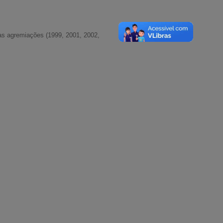
das agremiações (1999, 2001, 2002,
A-
A
A+