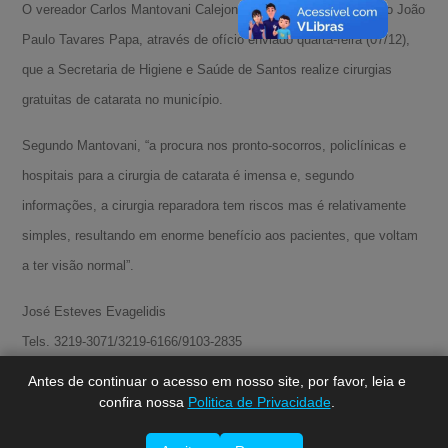
O vereador Carlos Mantovani Calejon (PTB) solicitou ao prefeito João
Paulo Tavares Papa, através de ofício enviado quarta-feira (07/12),
que a Secretaria de Higiene e Saúde de Santos realize cirurgias
gratuitas de catarata no município.
Segundo Mantovani, “a procura nos pronto-socorros, policlínicas e
hospitais para a cirurgia de catarata é imensa e, segundo
informações, a cirurgia reparadora tem riscos mas é relativamente
A-
simples, resultando em enorme benefício aos pacientes, que voltam
A
a ter visão normal”.
A+
José Esteves Evagelidis
Tels. 3219-3071/3219-6166/9103-2835
mantovanicalejon@uol.com.br
Antes de continuar o acesso em nosso site, por favor, leia e
confira nossa
Politica de Privacidade
.