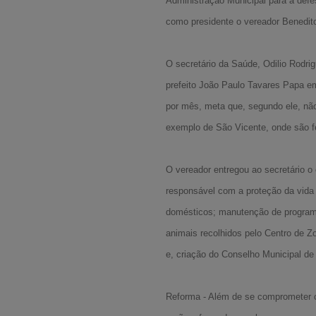
Administração Municipal para a defe
como presidente o vereador Benedit
O secretário da Saúde, Odilio Rodri
prefeito João Paulo Tavares Papa em
por mês, meta que, segundo ele, não
exemplo de São Vicente, onde são f
O vereador entregou ao secretário 
responsável com a proteção da vida
domésticos; manutenção de programa
animais recolhidos pelo Centro de Z
e, criação do Conselho Municipal de
Reforma - Além de se comprometer c