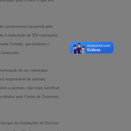
unicipais para o setor e que tem
os do compromisso assumido pelo
to à realização de 300 castrações
reador Furtado, que lembrou o
financeiro.
 nomeação de um veterinário
sse responsável de animais
tos a animais; não mais sacrificar
recolhidos pelo Centro de Zoonoses;
iou que as instalações do Sevicoz