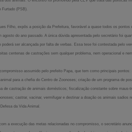
sa dos animais. O encontro foi promovido pela CEV que trata das políticas m
o Furtado (PSB).
gues Filho, expôs a posição da Prefeitura, favorável a quase todos os pont
 agosto do ano passado. A única dúvida apresentada pelo secretário foi quan
 poderá ser alcançada por falta de verbas. Essa tese foi contestada pelo ve
eitas centenas de castrações sem qualquer problema, nem operacional e nem 
o compromisso assumido pelo prefeito Papa, que tem como principais pontos:
 animal para a chefia do Centro de Zoonoses; criação de um programa de po
 de castração de animais domésticos; fiscalização constante sobre maus-tra
oonoses; castrar, vacinar, vermifugar e destinar a doação os animais sadios 
 Defesa da Vida Animal.
om a execução das metas relacionadas no compromisso, o secretário anunc