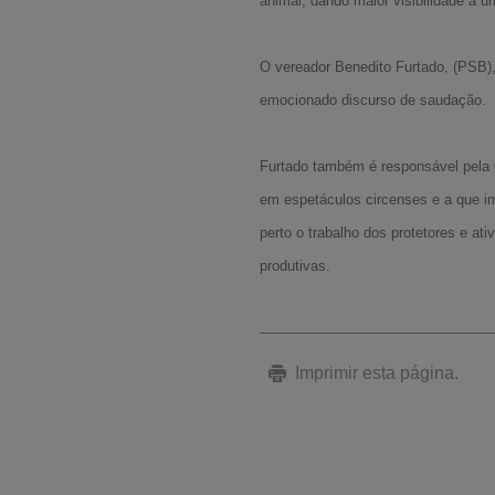
animal, dando maior visibilidade a
O vereador Benedito Furtado, (PSB),
emocionado discurso de saudação.
Furtado também é responsável pela C
em espetáculos circenses e a que i
perto o trabalho dos protetores e at
produtivas.
Imprimir esta página.