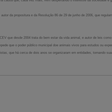
 uma causa que, cada vez mais, vem despertando o interesse da sociedade e 
 autor da propositura e da Resolução 86 de 29 de junho de 2006, que regula
EV que desde 2004 trata do bem estar da vida animal, e autor de leis como 
mpede que o poder público municipal doe animais vivos para estudos ou exp
ivistas, que há cerca de dois anos se organizaram em entidades, tornando su