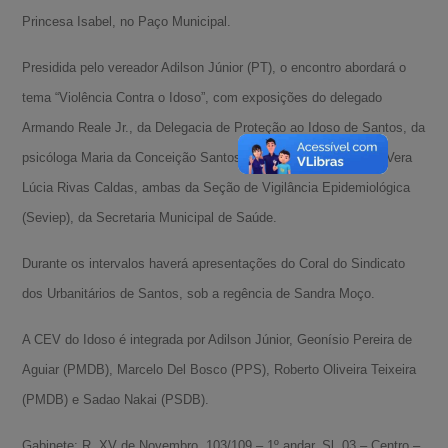
Princesa Isabel, no Paço Municipal.
Presidida pelo vereador Adilson Júnior (PT), o encontro abordará o
tema “Violência Contra o Idoso”, com exposições do delegado
Armando Reale Jr., da Delegacia de Proteção ao Idoso de Santos, da
psicóloga Maria da Conceição Santos Moraes e da enfermeira Vera
Lúcia Rivas Caldas, ambas da Seção de Vigilância Epidemiológica
(Seviep), da Secretaria Municipal de Saúde.
Durante os intervalos haverá apresentações do Coral do Sindicato
dos Urbanitários de Santos, sob a regência de Sandra Moço.
A CEV do Idoso é integrada por Adilson Júnior, Geonísio Pereira de
Aguiar (PMDB), Marcelo Del Bosco (PPS), Roberto Oliveira Teixeira
(PMDB) e Sadao Nakai (PSDB).
Gabinete: R. XV de Novembro, 103/109 – 1º andar, Sl. 03 – Centro –