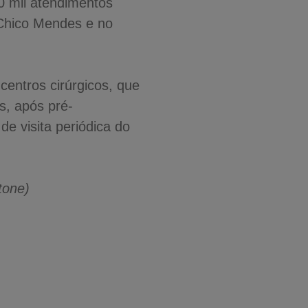
0 mil atendimentos
 Chico Mendes e no
entros cirúrgicos, que
s, após pré-
e visita periódica do
tone)