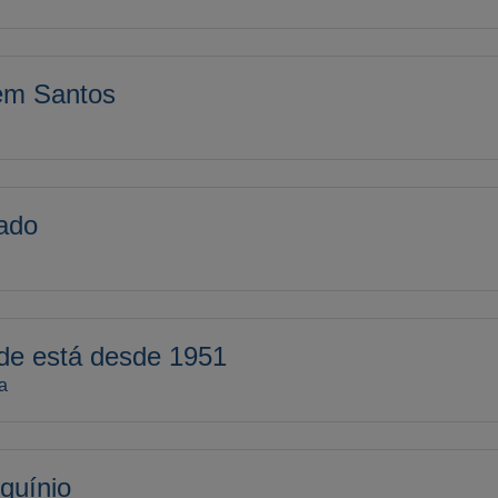
em Santos
tado
de está desde 1951
a
quínio