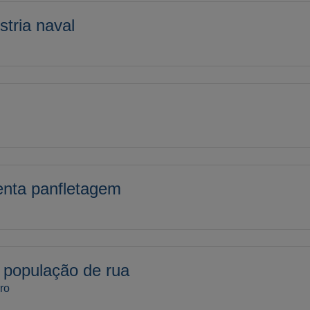
stria naval
enta panfletagem
 população de rua
ro