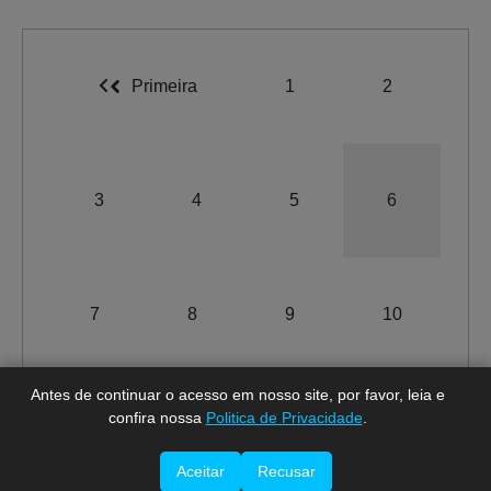
Primeira
1
2
3
4
5
6
A-
A
A+
7
8
9
10
Antes de continuar o acesso em nosso site, por favor, leia e
confira nossa
Politica de Privacidade
.
Total de registros:
140.
Última
Aceitar
Recusar