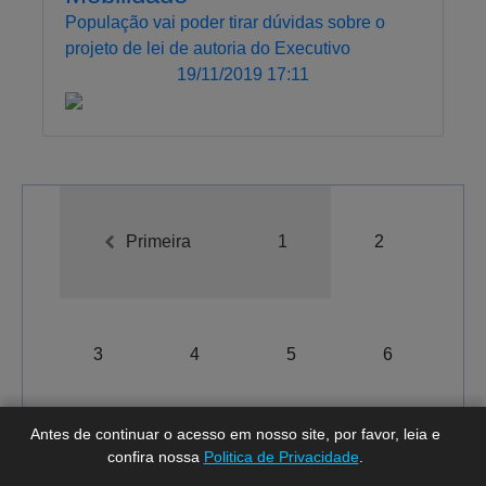
População vai poder tirar dúvidas sobre o
projeto de lei de autoria do Executivo
19/11/2019 17:11
Primeira
1
2
A-
A
A+
3
4
5
6
Antes de continuar o acesso em nosso site, por favor, leia e
confira nossa
Politica de Privacidade
.
Total de registros:
192.
Última