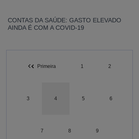
CONTAS DA SAÚDE: GASTO ELEVADO
AINDA É COM A COVID-19
Primeira
1
2
3
4
5
6
A-
A
A+
7
8
9