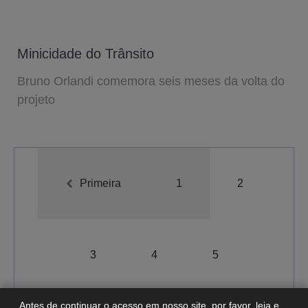
Minicidade do Trânsito
Bruno Orlandi comemora seis meses da volta do
projeto
Primeira
1
2
A-
A
A+
3
4
5
Antes de continuar o acesso em nosso site, por favor, leia e