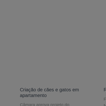
Criação de cães e gatos em
R
apartamento
F
Câmara aprova projeto do
M