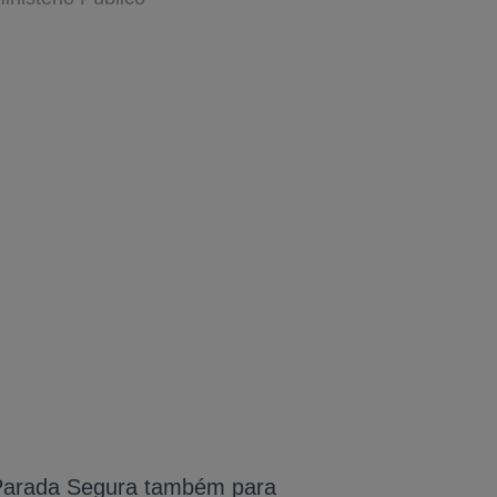
A-
Parada Segura também para
A