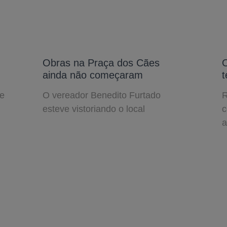
Obras na Praça dos Cães
ainda não começaram
t
de
O vereador Benedito Furtado
R
esteve vistoriando o local
c
a