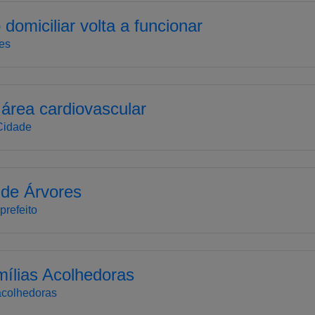
domiciliar volta a funcionar
es
 área cardiovascular
 Cidade
 de Árvores
prefeito
ílias Acolhedoras
 acolhedoras