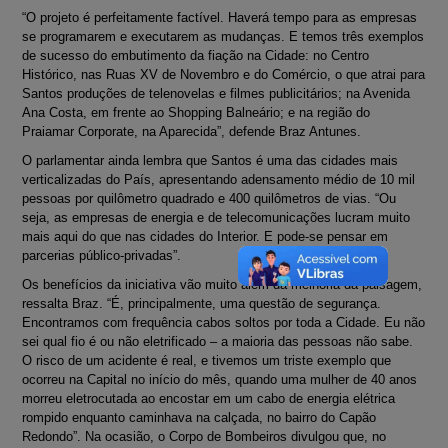
“O projeto é perfeitamente factível. Haverá tempo para as empresas
se programarem e executarem as mudanças. E temos três exemplos
de sucesso do embutimento da fiação na Cidade: no Centro
Histórico, nas Ruas XV de Novembro e do Comércio, o que atrai para
Santos produções de telenovelas e filmes publicitários; na Avenida
Ana Costa, em frente ao Shopping Balneário; e na região do
Praiamar Corporate, na Aparecida”, defende Braz Antunes.
O parlamentar ainda lembra que Santos é uma das cidades mais
verticalizadas do País, apresentando adensamento médio de 10 mil
pessoas por quilômetro quadrado e 400 quilômetros de vias. “Ou
seja, as empresas de energia e de telecomunicações lucram muito
mais aqui do que nas cidades do Interior. E pode-se pensar em
parcerias público-privadas”.
Os benefícios da iniciativa vão muito além da melhoria da paisagem,
ressalta Braz. “É, principalmente, uma questão de segurança.
Encontramos com frequência cabos soltos por toda a Cidade. Eu não
sei qual fio é ou não eletrificado – a maioria das pessoas não sabe.
O risco de um acidente é real, e tivemos um triste exemplo que
ocorreu na Capital no início do mês, quando uma mulher de 40 anos
morreu eletrocutada ao encostar em um cabo de energia elétrica
rompido enquanto caminhava na calçada, no bairro do Capão
Redondo”. Na ocasião, o Corpo de Bombeiros divulgou que, no