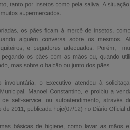
o, tanto por insetos como pela saliva. A situaçã
r muitos supermercados.
iadas, os pães ficam à mercê de insetos, com
 quando alguém conversa sobre os mesmos. Al
squiteiros, e pegadores adequados. Porém,
mu
 pegando os pães com as mãos ou, quando util
ado, mas sobre o balcão ou junto dos pães.
 involuntária, o Executivo atendeu à solicitaç
Municipal, Manoel Constantino, e proibiu a vend
a de self-service, ou autoatendimento, através 
de 2011, publicada hoje(07/12) no Diário Oficial 
as básicas de higiene, como lavar as mãos e 