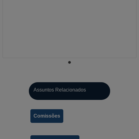
Assuntos Relacionados
A-
Comissões
A
A+